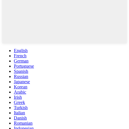
English
French
German
Portuguese
Spanish
Russian
Japanese
Korean
Arabic
Irish
Greek
Turkish
Italian
Danish
Romanian
Indonesian