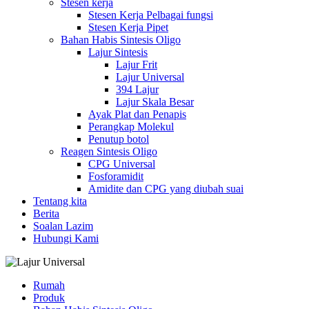
Stesen kerja
Stesen Kerja Pelbagai fungsi
Stesen Kerja Pipet
Bahan Habis Sintesis Oligo
Lajur Sintesis
Lajur Frit
Lajur Universal
394 Lajur
Lajur Skala Besar
Ayak Plat dan Penapis
Perangkap Molekul
Penutup botol
Reagen Sintesis Oligo
CPG Universal
Fosforamidit
Amidite dan CPG yang diubah suai
Tentang kita
Berita
Soalan Lazim
Hubungi Kami
Rumah
Produk