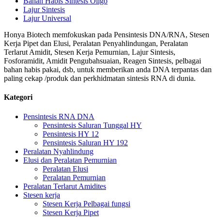
Bahan Habis Sintesis Oligo
Lajur Sintesis
Lajur Universal
Honya Biotech memfokuskan pada Pensintesis DNA/RNA, Stesen
Kerja Pipet dan Elusi, Peralatan Penyahlindungan, Peralatan
Terlarut Amidit, Stesen Kerja Pemurnian, Lajur Sintesis,
Fosforamidit, Amidit Pengubahsuaian, Reagen Sintesis, pelbagai
bahan habis pakai, dsb, untuk memberikan anda DNA terpantas dan
paling cekap /produk dan perkhidmatan sintesis RNA di dunia.
Kategori
Pensintesis RNA DNA
Pensintesis Saluran Tunggal HY
Pensintesis HY 12
Pensintesis Saluran HY 192
Peralatan Nyahlindung
Elusi dan Peralatan Pemurnian
Peralatan Elusi
Peralatan Pemurnian
Peralatan Terlarut Amidites
Stesen kerja
Stesen Kerja Pelbagai fungsi
Stesen Kerja Pipet