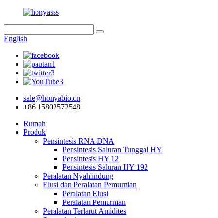
English
sale@honyabio.cn
+86 15802572548
Rumah
Produk
Pensintesis RNA DNA
Pensintesis Saluran Tunggal HY
Pensintesis HY 12
Pensintesis Saluran HY 192
Peralatan Nyahlindung
Elusi dan Peralatan Pemurnian
Peralatan Elusi
Peralatan Pemurnian
Peralatan Terlarut Amidites