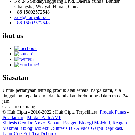
No.246 Shidaiyangguang Blvd, Daerah Yuhua, Bandar
Changsha, Wilayah Hunan, China
+86 15802572548
sale@honyabio.cn
+86 15802572548
ikut
us
Siasatan
Untuk pertanyaan tentang produk atau senarai harga kami, sila
tinggalkan kepada kami dan kami akan berhubung dalam masa 24
jam.
siasatan sekarang
© Hak Cipta - 2010-2022 : Hak Cipta Terpelihara.
Produk Panas
-
Peta laman
-
Mudah Alih AMP
Sintesis Gen De Novo
,
Senarai Reagen Biologi Molekul
,
Reagen
Makmal Biologi Molekul
,
Sintesis DNA Pada Garpu Replikasi
,
Lajur Cpg Frit
,
Tca Deblock
,